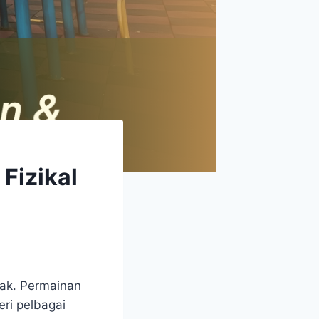
Fizikal
nak. Permainan
eri pelbagai