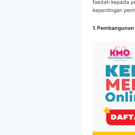
faedah kepada pe
kepentingan perma
1. Pembangunan 