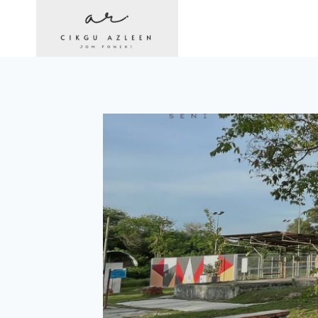
Skip
to
content