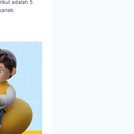
ikut adalah 5
kanak: