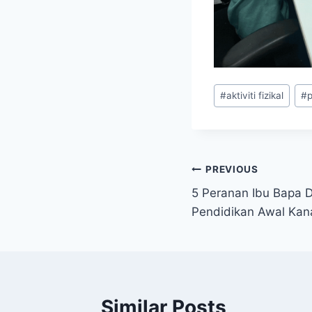
Post
#
aktiviti fizikal
#
Tags:
Post
PREVIOUS
5 Peranan Ibu Bapa
navigation
Pendidikan Awal Kan
Similar Posts