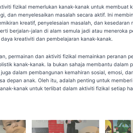
tiviti fizikal memerlukan kanak-kanak untuk membuat 
gi, dan menyelesaikan masalah secara aktif. Ini membi
pemikiran kreatif, penyelesaian masalah, dan kesedaran r
eperti berjalan-jalan di alam semula jadi atau meneroka 
daya kreativiti dan pembelajaran kanak-kanak.
an, permainan dan aktiviti fizikal memainkan peranan p
listik kanak-kanak. Ia bukan sahaja membantu dalam 
pi juga dalam pembangunan kemahiran sosial, emosi, dan
sa depan anak. Oleh itu, adalah penting untuk member
nak-kanak untuk terlibat dalam aktiviti fizikal setiap har