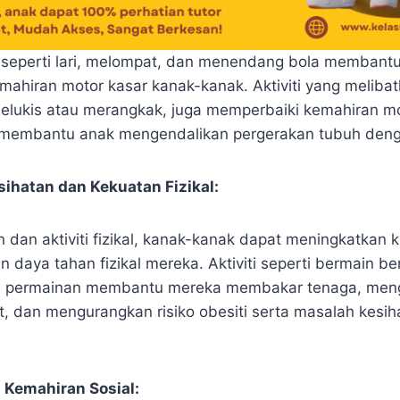
l seperti lari, melompat, dan menendang bola membant
hiran motor kasar kanak-kanak. Aktiviti yang melib
melukis atau merangkak, juga memperbaiki kemahiran mo
k membantu anak mengendalikan pergerakan tubuh deng
ihatan dan Kekuatan Fizikal:
 dan aktiviti fizikal, kanak-kanak dapat meningkatkan k
n daya tahan fizikal mereka. Aktiviti seperti bermain be
n permainan membantu mereka membakar tenaga, men
, dan mengurangkan risiko obesiti serta masalah kesih
Kemahiran Sosial: