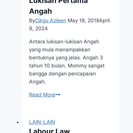
Lukisan Pertama
Angah
By
Cikgu Azleen
May 18, 2018
April
9, 2024
Antara lukisan-lukisan Angah
yang mula menampakkan
bentuknya yang jelas. Angah 3
tahun 10 bulan. Mommy sangat
bangga dengan pencapaian
Angah.
Lukisan
Read More
Pertama
Angah
LAIN-LAIN
Labour Law