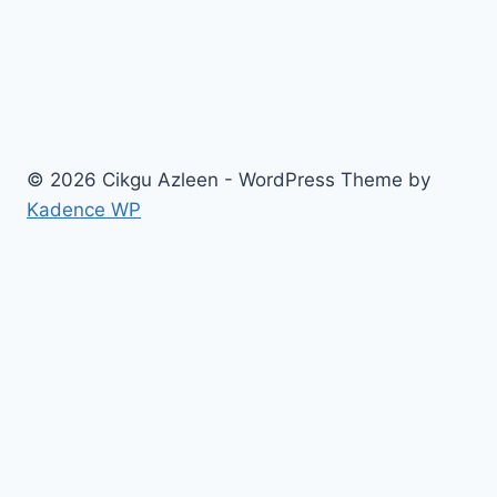
© 2026 Cikgu Azleen - WordPress Theme by
Kadence WP
Home
Blog
Produk & Program
Download Percuma!
About
Contact
Join Us!