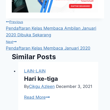
Post
Previous
Pendaftaran Kelas Membaca Ambilan Januari
navigation
2020 Dibuka Sekarang
Next
Pendaftaran Kelas Membaca Januari 2020
Similar Posts
LAIN-LAIN
Hari ke-tiga
By
Cikgu Azleen
December 3, 2021
Hari
Read More
ke-