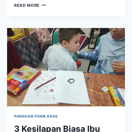
MACAM
READ MORE
MANA
NAK
TAHU
ANAK
DAH
BERSEDIA
UNTUK
MEMBACA?
PANDUAN FONIK ASAS
3 Kesilapan Biasa Ibu