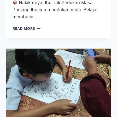
Hakikatnya, Ibu Tak Perlukan Masa
Panjang Ibu cuma perlukan mula. Belajar
membaca…
TAK
READ MORE
PERLU
LAMA,
10–
15
MINIT
SEHARI
PUN
CUKUP