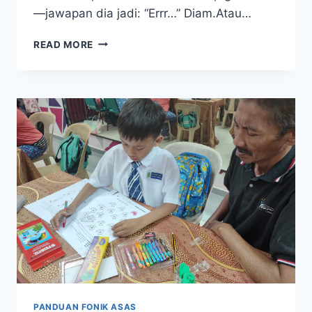
—jawapan dia jadi: “Errr…” Diam.Atau…
ANAK
READ MORE
SAYA
DULU
MENEKA,
SEKARANG
DAH
FAHAM
BUNYI
PANDUAN FONIK ASAS