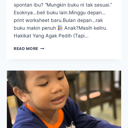
spontan ibu? “Mungkin buku ni tak sesuai.”
Esoknya…beli buku lain.Minggu depan…
print worksheet baru.Bulan depan…rak
buku makin penuh
Anak?Masih keliru.
Hakikat Yang Agak Pedih (Tapi…
KALAU
READ MORE
ANAK
MASIH
KELIRU
BUNYI,
JANGAN
TERUS
TAMBAH
BUKU