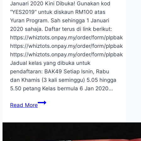
Januari 2020 Kini Dibuka! Gunakan kod
“YES2019” untuk diskaun RM100 atas
Yuran Program. Sah sehingga 1 Januari
2020 sahaja. Daftar terus di link berikut:
https://whiztots.onpay.my/order/form/plpbak
https://whiztots.onpay.my/order/form/plpbak
https://whiztots.onpay.my/order/form/plpbak
Jadual kelas yang dibuka untuk
pendaftaran: BAK49 Setiap Isnin, Rabu
dan Khamis (3 kali seminggu) 5.05 hingga
5.50 petang Kelas bermula 6 Jan 2020…
Pendaftaran
Read More
Kelas
Membaca
Ambilan
Januari