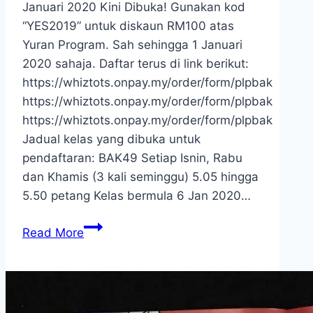
Januari 2020 Kini Dibuka! Gunakan kod
“YES2019” untuk diskaun RM100 atas
Yuran Program. Sah sehingga 1 Januari
2020 sahaja. Daftar terus di link berikut:
https://whiztots.onpay.my/order/form/plpbak
https://whiztots.onpay.my/order/form/plpbak
https://whiztots.onpay.my/order/form/plpbak
Jadual kelas yang dibuka untuk
pendaftaran: BAK49 Setiap Isnin, Rabu
dan Khamis (3 kali seminggu) 5.05 hingga
5.50 petang Kelas bermula 6 Jan 2020…
Pendaftaran
Read More
Kelas
Membaca
Ambilan
Januari