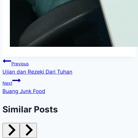
Post
Previous
Ujian dan Rezeki Dari Tuhan
navigation
Next
Buang Junk Food
Similar Posts