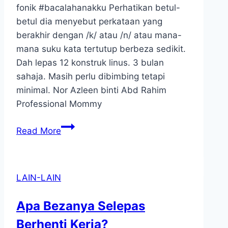
fonik #bacalahanakku Perhatikan betul-
betul dia menyebut perkataan yang
berakhir dengan /k/ atau /n/ atau mana-
mana suku kata tertutup berbeza sedikit.
Dah lepas 12 konstruk linus. 3 bulan
sahaja. Masih perlu dibimbing tetapi
minimal. Nor Azleen binti Abd Rahim
Professional Mommy
TB:
Read More
Anak
Pemulihan
9
LAIN-LAIN
Tahun
Cepat
Apa Bezanya Selepas
Membaca
Berhenti Kerja?
Dalam