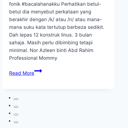
fonik #bacalahanakku Perhatikan betul-
betul dia menyebut perkataan yang
berakhir dengan /k/ atau /n/ atau mana-
mana suku kata tertutup berbeza sedikit.
Dah lepas 12 konstruk linus. 3 bulan
sahaja. Masih perlu dibimbing tetapi
minimal. Nor Azleen binti Abd Rahim
Professional Mommy
TB:
Read More
Anak
Pemulihan
9
Tahun
Cepat
Membaca
Dalam