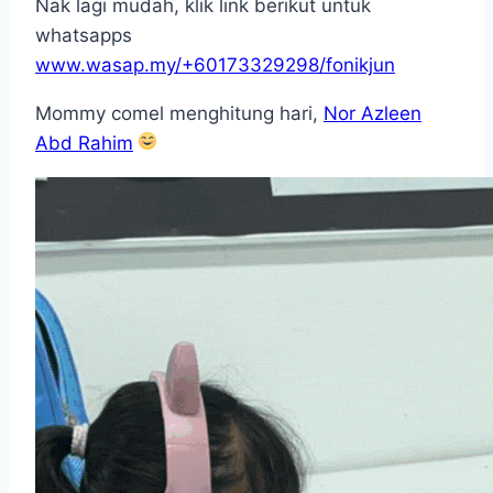
Nak lagi mudah, klik link berikut untuk
whatsapps
www.wasap.my/+60173329298/fonikjun
Mommy comel menghitung hari,
Nor Azleen
Abd Rahim