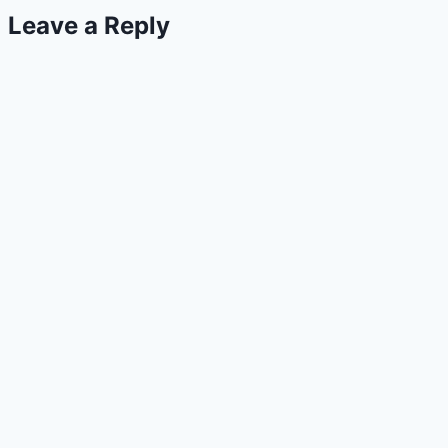
Leave a Reply
Fonik
Bacalah
Anakku
Batch
Feb/22
Dibuka
Sekarang
Hingga
7
Feb
2022