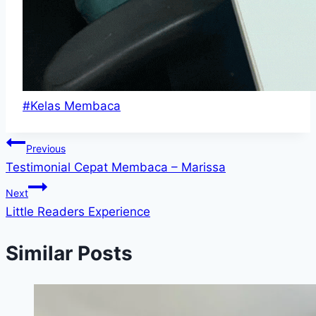
Post
#
Kelas Membaca
Tags:
Post
Previous
Testimonial Cepat Membaca – Marissa
navigation
Next
Little Readers Experience
Similar Posts