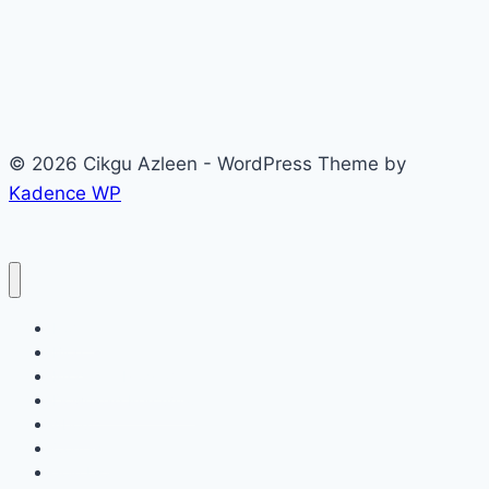
© 2026 Cikgu Azleen - WordPress Theme by
Kadence WP
Home
Blog
Produk & Program
Download Percuma!
About
Contact
Join Us!