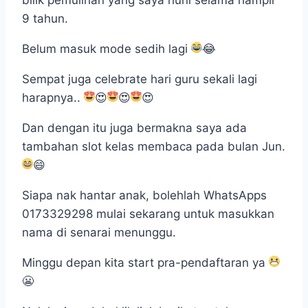
bilik pemulihan yang saya huni selama hampir
9 tahun.
Belum masuk mode sedih lagi
😂
Sempat juga celebrate hari guru sekali lagi
harapnya..
😍
😍
😍
Dan dengan itu juga bermakna saya ada
tambahan slot kelas membaca pada bulan Jun.
😄
Siapa nak hantar anak, bolehlah WhatsApps
0173329298 mulai sekarang untuk masukkan
nama di senarai menunggu.
Minggu depan kita start pra-pendaftaran ya
😬