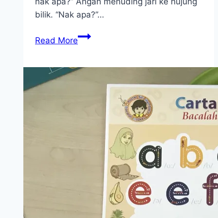
nak apa?” Angah menuding jari ke hujung
bilik. “Nak apa?”…
Tikar
Read More
Terlipat