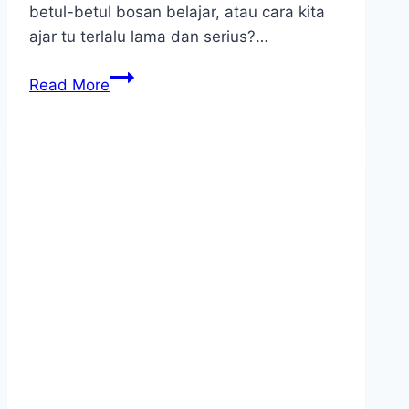
betul-betul bosan belajar, atau cara kita
ajar tu terlalu lama dan serius?…
Anak
Read More
Cepat
Bosan
Belajar?
Cuba
Teknik
Fonik
10
Minit
Ni