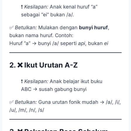
❗
Kesilapan:
Anak kenal huruf “a”
sebagai “ei” bukan /a/.
✅
Betulkan:
Mulakan dengan
bunyi huruf
,
bukan nama huruf. Contoh:
Huruf “a” → bunyi /a/ seperti
api
, bukan
ei
2. ❌
Ikut Urutan A-Z
❗
Kesilapan:
Anak belajar ikut buku
ABC → susah gabung bunyi
✅
Betulkan:
Guna urutan fonik mudah → /a/, /i/,
/u/, /m/, /n/, /s/