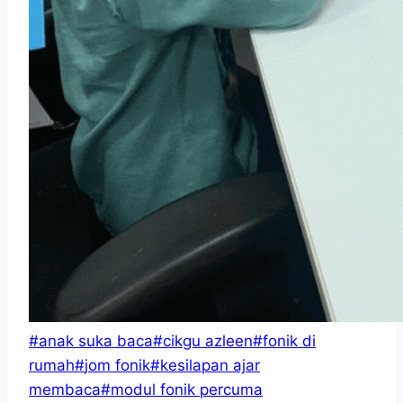
Post
#
anak suka baca
#
cikgu azleen
#
fonik di
Tags:
rumah
#
jom fonik
#
kesilapan ajar
membaca
#
modul fonik percuma