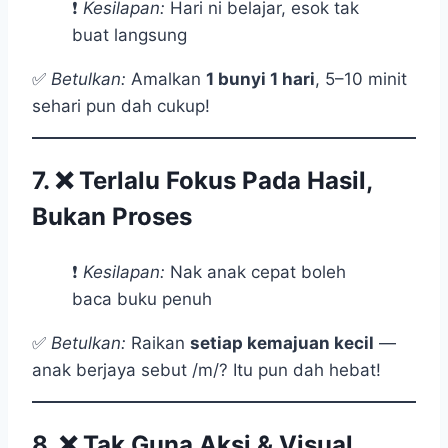
❗
Kesilapan:
Hari ni belajar, esok tak
buat langsung
✅
Betulkan:
Amalkan
1 bunyi 1 hari
, 5–10 minit
sehari pun dah cukup!
7. ❌
Terlalu Fokus Pada Hasil,
Bukan Proses
❗
Kesilapan:
Nak anak cepat boleh
baca buku penuh
✅
Betulkan:
Raikan
setiap kemajuan kecil
—
anak berjaya sebut /m/? Itu pun dah hebat!
8. ❌
Tak Guna Aksi & Visual