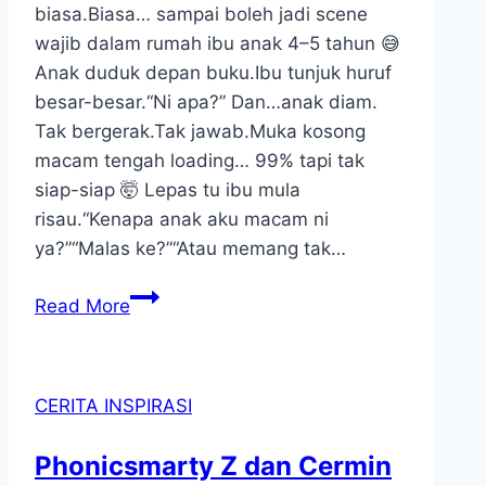
biasa.Biasa… sampai boleh jadi scene
wajib dalam rumah ibu anak 4–5 tahun 😅
Anak duduk depan buku.Ibu tunjuk huruf
besar-besar.“Ni apa?” Dan…anak diam.
Tak bergerak.Tak jawab.Muka kosong
macam tengah loading… 99% tapi tak
siap-siap 🤯 Lepas tu ibu mula
risau.“Kenapa anak aku macam ni
ya?”“Malas ke?”“Atau memang tak…
Bila
Read More
Anak
Diam
Depan
CERITA INSPIRASI
Huruf,
Itu
Phonicsmarty Z dan Cermin
Bukan