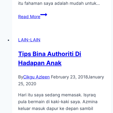
itu fahaman saya adalah mudah untuk…
Jual
Read More
Beli
Emas
Di
LAIN-LAIN
Public
Gold
Tips Bina Authoriti Di
Hadapan Anak
By
Cikgu Azleen
February 23, 2018
January
25, 2020
Hari itu saya sedang memasak. Isyraq
pula bermain di kaki-kaki saya. Azmina
keluar masuk dapur ke depan sambil