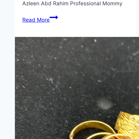
Azleen Abd Rahim Professional Mommy
Kembara
Read More
Afiah
Ke
LegoLand
Malaysia