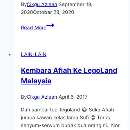
By
Cikgu Azleen
September 18,
2020
October 28, 2020
Testimonial
Read More
Kelas
Online
Cara
LAIN-LAIN
Ajar
Baca
Kembara Afiah Ke LegoLand
Lancar
Malaysia
Dalam
50
Jam
By
Cikgu Azleen
April 6, 2017
Batch
Dah sampai tepi legoland 😂 Suka Afiah
#1
jumpa kawan kelas lama Sufi 😍 Terus
senyum-senyum budak dua orang ni.. Nor