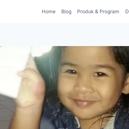
Home
Blog
Produk & Program
D