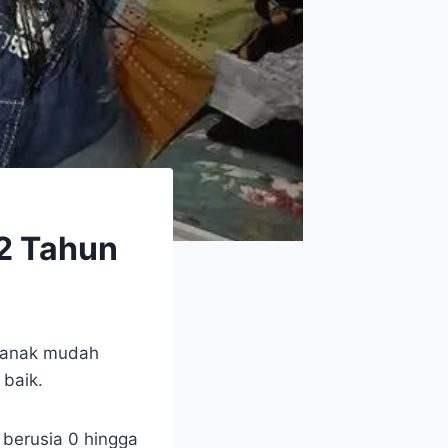
-2 Tahun
 anak mudah
baik.
 berusia 0 hingga