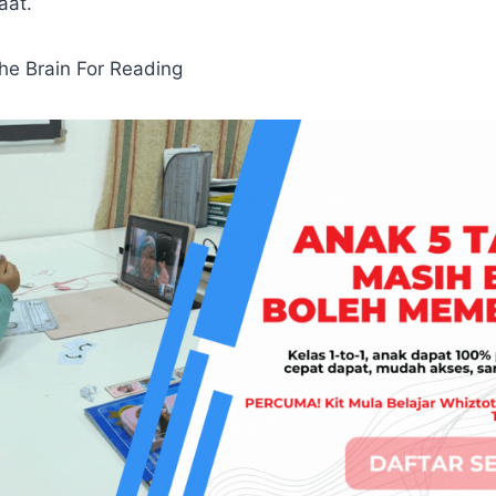
aat.
he Brain For Reading