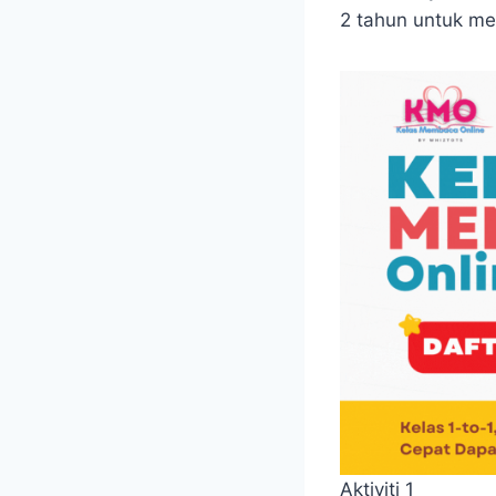
2 tahun untuk 
Aktiviti 1