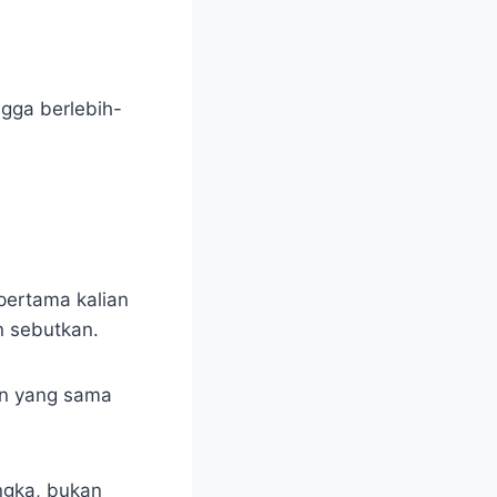
ngga berlebih-
pertama kalian
n sebutkan.
an yang sama
ngka, bukan