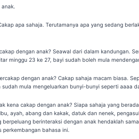
 anak.
Cakap apa sahaja. Terutamanya apa yang sedang berla
ercakap dengan anak? Seawal dari dalam kandungan. S
ar minggu 23 ke 27, bayi sudah boleh mula mendengar
rcakap dengan anak? Cakap sahaja macam biasa. Seper
n sudah mula mengeluarkan bunyi-bunyi seperti aaaa d
ak kena cakap dengan anak? Siapa sahaja yang berada
 Ibu, ayah, abang dan kakak, datuk dan nenek, pengasu
g berpeluang berinteraksi dengan anak hendaklah sam
 perkembangan bahasa ini.