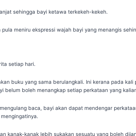
anjat sehingga bayi ketawa terkekeh-kekeh.
ah pula meniru ekspressi wajah bayi yang menangis sehi
ta setiap hari.
kan buku yang sama berulangkali. Ini kerana pada kali 
 belum boleh menangkap setiap perkataan yang kalia
an mengulang baca, bayi akan dapat mendengar perkata
n mengingatinya.
an kanak-kanak lebih sukakan sesuatu yang boleh dija