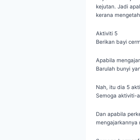
kejutan. Jadi ap
kerana mengetahu
Aktiviti 5
Berikan bayi cer
Apabila mengajar
Barulah bunyi yan
Nah, itu dia 5 ak
Semoga aktiviti-
Dan apabila per
mengajarkannya 