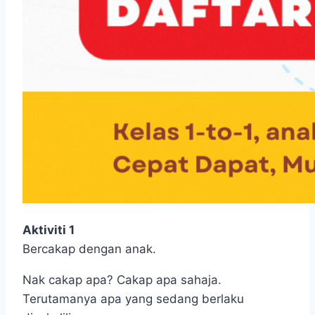
Aktiviti 1
Bercakap dengan anak.
Nak cakap apa? Cakap apa sahaja.
Terutamanya apa yang sedang berlaku