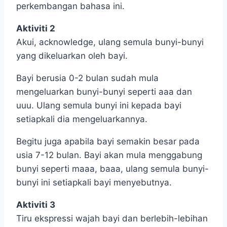
perkembangan bahasa ini.
Aktiviti 2
Akui, acknowledge, ulang semula bunyi-bunyi
yang dikeluarkan oleh bayi.
Bayi berusia 0-2 bulan sudah mula
mengeluarkan bunyi-bunyi seperti aaa dan
uuu. Ulang semula bunyi ini kepada bayi
setiapkali dia mengeluarkannya.
Begitu juga apabila bayi semakin besar pada
usia 7-12 bulan. Bayi akan mula menggabung
bunyi seperti maaa, baaa, ulang semula bunyi-
bunyi ini setiapkali bayi menyebutnya.
Aktiviti 3
Tiru ekspressi wajah bayi dan berlebih-lebihan