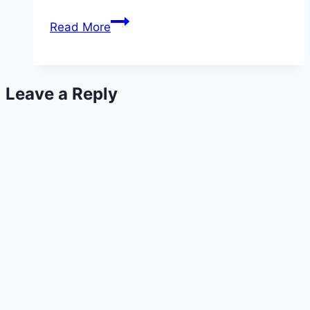
5
Read More
Cara
Meningkatkan
Pengalaman
Leave a Reply
Membaca
Anak
Anda