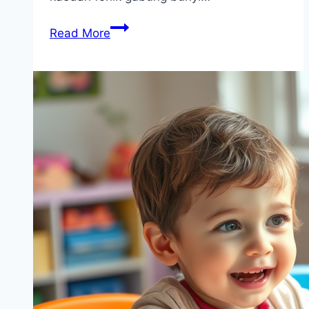
Aktiviti
Read More
Dengar
Dan
Buat