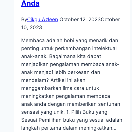
Anda
By
Cikgu Azleen
October 12, 2023
October
10, 2023
Membaca adalah hobi yang menarik dan
penting untuk perkembangan intelektual
anak-anak. Bagaimana kita dapat
menjadikan pengalaman membaca anak-
anak menjadi lebih berkesan dan
mendalam? Artikel ini akan
menggambarkan lima cara untuk
meningkatkan pengalaman membaca
anak anda dengan memberikan sentuhan
sensasi yang unik. 1. Pilih Buku yang
Sesuai Pemilihan buku yang sesuai adalah
langkah pertama dalam meningkatkan…