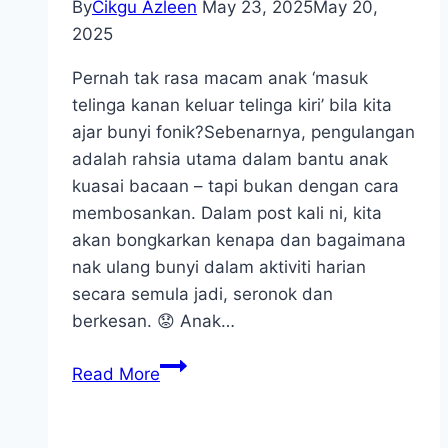
By
Cikgu Azleen
May 23, 2025
May 20,
2025
Pernah tak rasa macam anak ‘masuk
telinga kanan keluar telinga kiri’ bila kita
ajar bunyi fonik?Sebenarnya, pengulangan
adalah rahsia utama dalam bantu anak
kuasai bacaan – tapi bukan dengan cara
membosankan. Dalam post kali ni, kita
akan bongkarkan kenapa dan bagaimana
nak ulang bunyi dalam aktiviti harian
secara semula jadi, seronok dan
berkesan. 😟 Anak…
📣
Read More
Kenapa
Penting
Ulang-