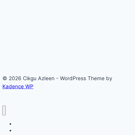
© 2026 Cikgu Azleen - WordPress Theme by
Kadence WP
Home
Blog