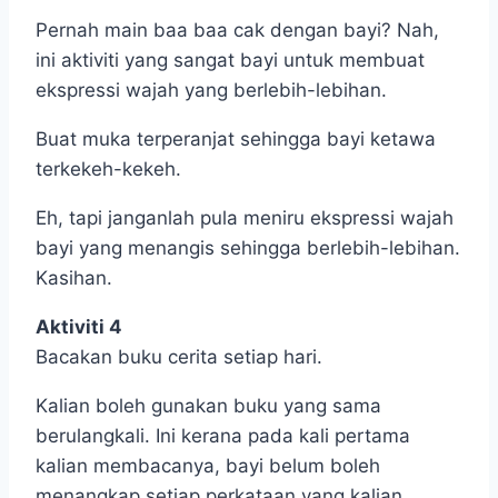
Pernah main baa baa cak dengan bayi? Nah,
ini aktiviti yang sangat bayi untuk membuat
ekspressi wajah yang berlebih-lebihan.
Buat muka terperanjat sehingga bayi ketawa
terkekeh-kekeh.
Eh, tapi janganlah pula meniru ekspressi wajah
bayi yang menangis sehingga berlebih-lebihan.
Kasihan.
Aktiviti 4
Bacakan buku cerita setiap hari.
Kalian boleh gunakan buku yang sama
berulangkali. Ini kerana pada kali pertama
kalian membacanya, bayi belum boleh
menangkap setiap perkataan yang kalian