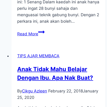
ini: 1 Senang Dalam kaedah ini anak hanya
perlu ingat 28 bunyi sahaja dan
menguasai teknik gabung bunyi. Dengan 2
perkara ini, anak akan boleh…
Kelebihan
Read More
Kaedah
Fonik
Bacalah
TIPS AJAR MEMBACA
Anakku
Anak Tidak Mahu Belajar
Dengan Ibu. Apa Nak Buat?
By
Cikgu Azleen
February 22, 2018
January
25, 2020