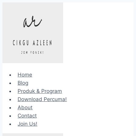
Skip
to
content
Home
Blog
Produk & Program
Download Percuma!
About
Contact
Join Us!