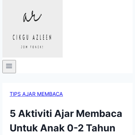
TIPS AJAR MEMBACA
5 Aktiviti Ajar Membaca
Untuk Anak 0-2 Tahun