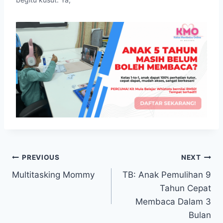
mereka ke Whiztots.
memang dari dulu lagi,
Kami ada aktiviti yang
dari zaman 20an saya
best untuk mereka
suka menulis di blog.
setiap hari. Kami ada 2…
Kalau sekarang ni
trendingnya menulis di
FB, tapi di FB saya tak
boleh menulis kisah
peribadi. Ghisau.…
Post
PREVIOUS
NEXT
Multitasking Mommy
TB: Anak Pemulihan 9
navigation
Tahun Cepat
Membaca Dalam 3
Bulan