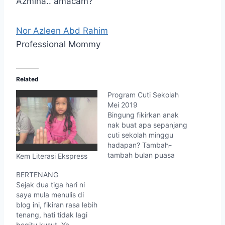
Azmina.. amacam?
Nor Azleen Abd Rahim
Professional Mommy
Related
Program Cuti Sekolah
Mei 2019
Bingung fikirkan anak
nak buat apa sepanjang
cuti sekolah minggu
hadapan? Tambah-
tambah bulan puasa
Kem Literasi Ekspress
pula, nanti mereka asyik
BERTENANG
buka tutup peti ais
Sejak dua tiga hari ni
sahaja. Kemudian tanya,
saya mula menulis di
"Mak, berapa minit lagi
blog ini, fikiran rasa lebih
nak buka puasa?".
tenang, hati tidak lagi
Haaa. Jom hantar
begitu kusut. Ya,