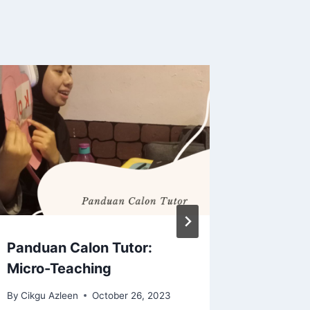
Panduan Calon Tutor:
Notis 
Micro-Teaching
By
Cikgu A
By
Cikgu Azleen
October 26, 2023