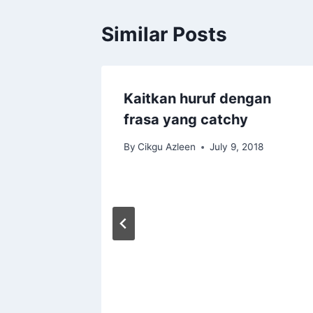
Similar Posts
Kaitkan huruf dengan
frasa yang catchy
By
Cikgu Azleen
July 9, 2018
ss #1:
on
017