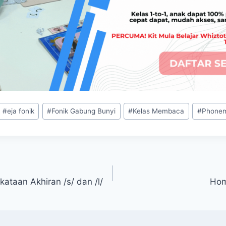
#
eja fonik
#
Fonik Gabung Bunyi
#
Kelas Membaca
#
Phonem
ataan Akhiran /s/ dan /l/
Hom