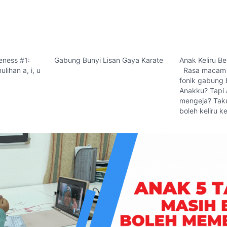
eness #1:
Gabung Bunyi Lisan Gaya Karate
Anak Keliru Be
ihan a, i, u
Rasa macam n
fonik gabung 
Anakku? Tapi 
mengeja? Taku
boleh keliru ke
Kalau keliru n
Semuanya ada 
ni.. Jom tengo
Isyraq tidur n
Abd Rahim Pro