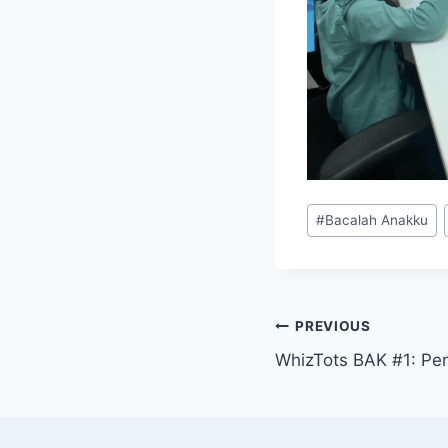
Post
#
Bacalah Anakku
Tags:
Post
PREVIOUS
WhizTots BAK #1: Perk
navigation