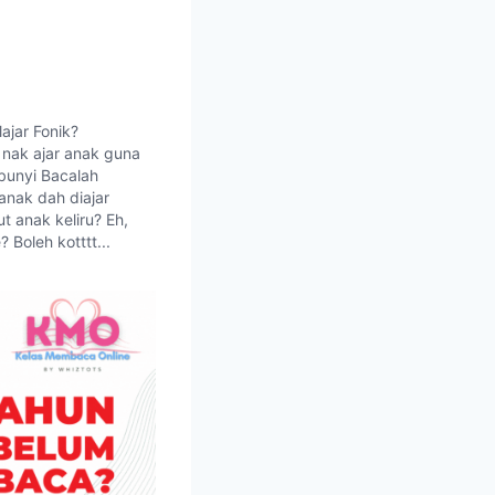
lajar Fonik?
ak ajar anak guna
bunyi Bacalah
anak dah diajar
t anak keliru? Eh,
? Boleh kotttt...
ak buat apa?
dalam video kali
k sambil layan
i haaa.. Nor Azleen
fessional…