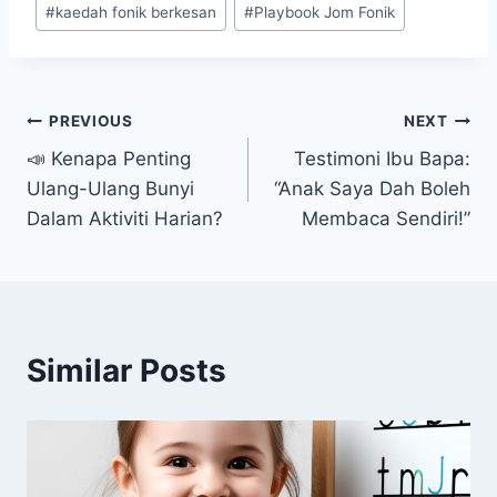
#
kaedah fonik berkesan
#
Playbook Jom Fonik
Post
PREVIOUS
NEXT
📣 Kenapa Penting
Testimoni Ibu Bapa:
navigation
Ulang-Ulang Bunyi
“Anak Saya Dah Boleh
Dalam Aktiviti Harian?
Membaca Sendiri!”
Similar Posts