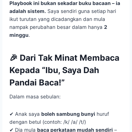
Playbook ini bukan sekadar buku bacaan – ia
adalah sistem.
Saya sendiri guna setiap hari
ikut turutan yang dicadangkan dan mula
nampak perubahan besar dalam hanya
2
minggu
.
🎉 Dari Tak Minat Membaca
Kepada “Ibu, Saya Dah
Pandai Baca!”
Dalam masa sebulan:
✔ Anak saya
boleh sambung bunyi
huruf
dengan betul (contoh: /k/ /a/ /t/)
✔ Dia mula
baca perkataan mudah sendiri
–