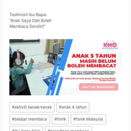
Testimoni Ibu Bapa:
“Anak Saya Dah Boleh
Membaca Sendiri!”
Post
#
aktiviti kanak-kanak
#
anak 4 tahun
Tags:
#
belajar membaca
#
fonik
#
fonik Malaysia
#
ibu bapa bijak
#
kesediaan membaca