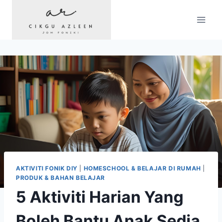
Skip
to
content
AKTIVITI FONIK DIY
|
HOMESCHOOL & BELAJAR DI RUMAH
|
PRODUK & BAHAN BELAJAR
5 Aktiviti Harian Yang
Boleh Bantu Anak Sedia