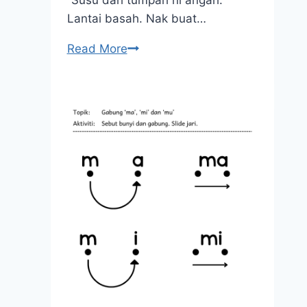
Lantai basah. Nak buat…
Melatih
Read More
Kemahiran
Berfikir
Aras
Tinggi
Seawal
Usia