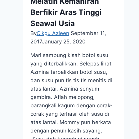
Melatih Kemahiran
Berfikir Aras Tinggi
Seawal Usia
By
Cikgu Azleen
September 11,
2017
January 25, 2020
Mari sambung kisah botol susu
yang diterbalikkan. Selepas lihat
Azmina terbalikkan botol susu,
dan susu pun tis tis tis menitis di
atas lantai. Azmina senyum
gembira. Afiah melopong,
barangkali kagum dengan corak-
corak yang terhasil oleh susu di
atas lantai. Mommy pun berkata
dengan penuh kasih sayang,
“Susu dah tumpah ni angah.