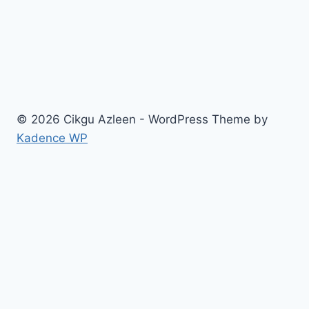
© 2026 Cikgu Azleen - WordPress Theme by
Kadence WP
Home
Blog
Produk & Program
Download Percuma!
About
Contact
Join Us!