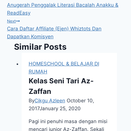
Anugerah Penggalak Literasi Bacalah Anakku &
navigation
ReadEasy
Next
Cara Daftar Affiliate (Ejen) Whiztots Dan
Dapatkan Komisyen
Similar Posts
HOMESCHOOL & BELAJAR DI
RUMAH
Kelas Seni Tari Az-
Zaffan
By
Cikgu Azleen
October 10,
2017
January 25, 2020
Pagi ini penuhi masa dengan misi
mencari junior Az-Zaffan. Sekali