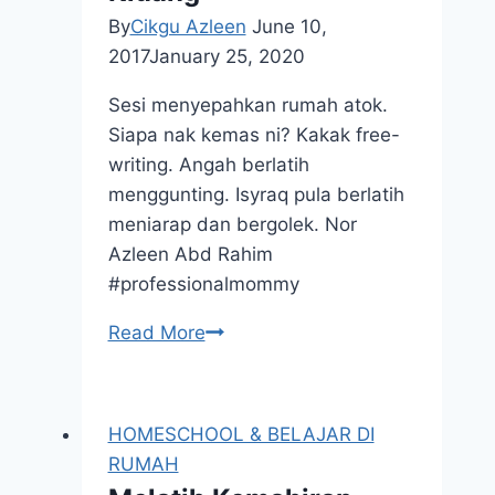
By
Cikgu Azleen
June 10,
2017
January 25, 2020
Sesi menyepahkan rumah atok.
Siapa nak kemas ni? Kakak free-
writing. Angah berlatih
menggunting. Isyraq pula berlatih
meniarap dan bergolek. Nor
Azleen Abd Rahim
#professionalmommy
Homeschooling
Read More
Di
Kluang
HOMESCHOOL & BELAJAR DI
RUMAH