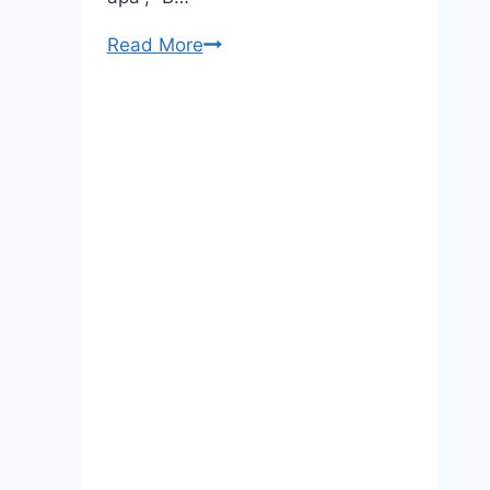
Apa
Read More
Itu
Fonik
&
Kenapa
Ia
Lebih
Efektif
Dari
Hafalan?