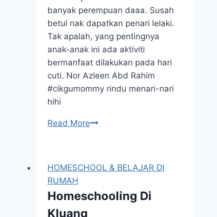
banyak perempuan daaa. Susah
betul nak dapatkan penari lelaki.
Tak apalah, yang pentingnya
anak-anak ini ada aktiviti
bermanfaat dilakukan pada hari
cuti. Nor Azleen Abd Rahim
#cikgumommy rindu menari-nari
hihi
Kelas
Read More
Seni
Tari
Az-
HOMESCHOOL & BELAJAR DI
Zaffan
RUMAH
Homeschooling Di
Kluang