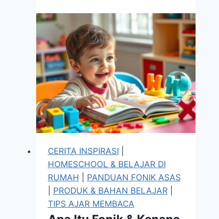
Selalu
Sarankan
eBook
Aktiviti
Dulu,
Bukan
Terus
Playbook
CERITA INSPIRASI
|
HOMESCHOOL & BELAJAR DI
RUMAH
|
PANDUAN FONIK ASAS
|
PRODUK & BAHAN BELAJAR
|
TIPS AJAR MEMBACA