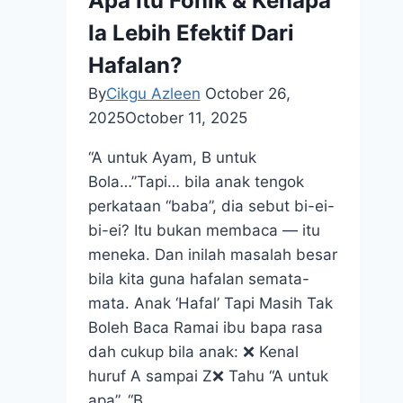
Apa Itu Fonik & Kenapa
Ia Lebih Efektif Dari
Hafalan?
By
Cikgu Azleen
October 26,
2025
October 11, 2025
“A untuk Ayam, B untuk
Bola…”Tapi… bila anak tengok
perkataan “baba”, dia sebut bi-ei-
bi-ei? Itu bukan membaca — itu
meneka. Dan inilah masalah besar
bila kita guna hafalan semata-
mata. Anak ‘Hafal’ Tapi Masih Tak
Boleh Baca Ramai ibu bapa rasa
dah cukup bila anak: ❌ Kenal
huruf A sampai Z❌ Tahu “A untuk
apa”, “B…