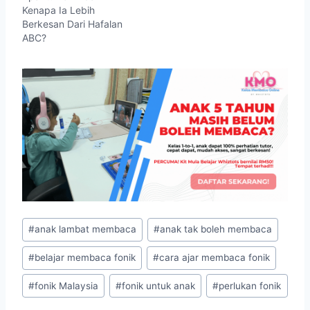
Kenapa Ia Lebih
Berkesan Dari Hafalan
ABC?
Post
#
anak lambat membaca
#
anak tak boleh membaca
Tags:
#
belajar membaca fonik
#
cara ajar membaca fonik
#
fonik Malaysia
#
fonik untuk anak
#
perlukan fonik