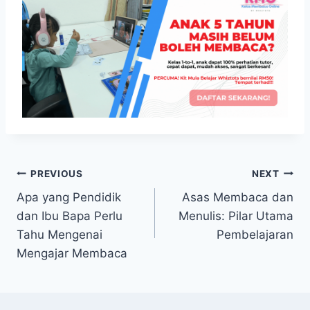
Post
PREVIOUS
NEXT
Apa yang Pendidik
Asas Membaca dan
navigation
dan Ibu Bapa Perlu
Menulis: Pilar Utama
Tahu Mengenai
Pembelajaran
Mengajar Membaca