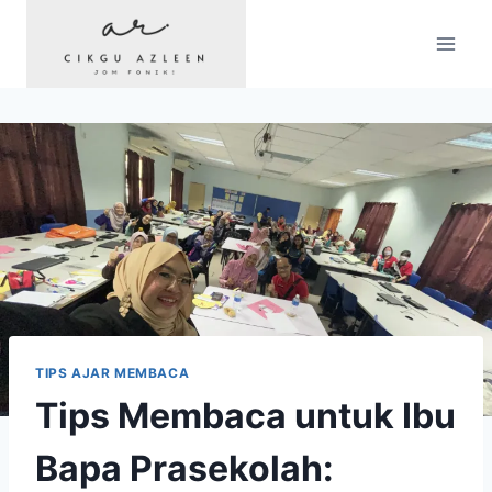
Skip
to
content
TIPS AJAR MEMBACA
Tips Membaca untuk Ibu
Bapa Prasekolah: