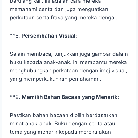
berulang kali. Ini adalah cara mereka
memahami cerita dan juga menguatkan
perkataan serta frasa yang mereka dengar.
**8.
Persembahan Visual:
Selain membaca, tunjukkan juga gambar dalam
buku kepada anak-anak. Ini membantu mereka
menghubungkan perkataan dengan imej visual,
yang memperkukuhkan pemahaman.
**9.
Memilih Bahan Bacaan yang Menarik:
Pastikan bahan bacaan dipilih berdasarkan
minat anak-anak. Buku dengan cerita atau
tema yang menarik kepada mereka akan