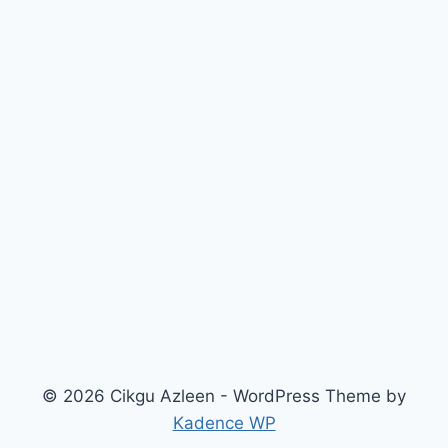
© 2026 Cikgu Azleen - WordPress Theme by
Kadence WP